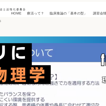
HOME
療活って？
臨床推論の「基本の型」
講習会
6