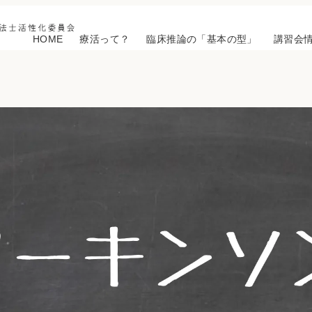
HOME
療活って？
臨床推論の「基本の型」
講習会