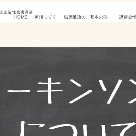
HOME
療活って？
臨床推論の「基本の型」
講習会