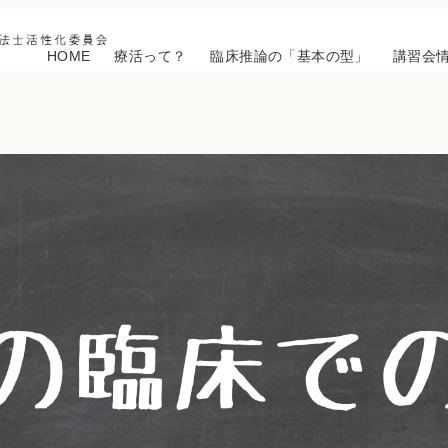
HOME
療活って？
臨床推論の「基本の型」
講習会