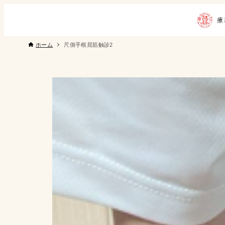
ホーム
尺側手根屈筋触診2