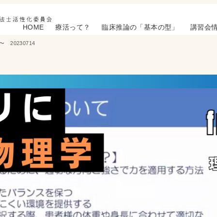
HOME
療活って？
臨床推論の「基本の型」
講習会
0230714