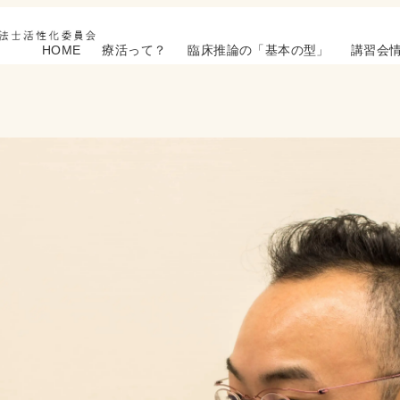
HOME
療活って？
臨床推論の「基本の型」
講習会