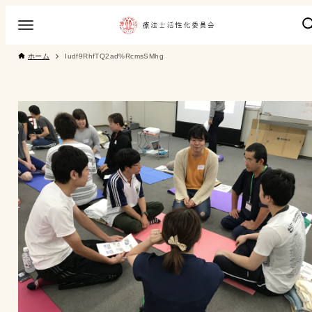
ホーム
Iudf9RhfTQ2ad%RcmsSMhg