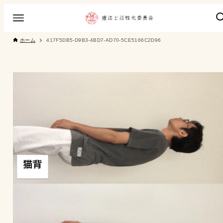
ホーム
417F5DB5-D9B3-4BD7-AD70-5CE5166C2D96