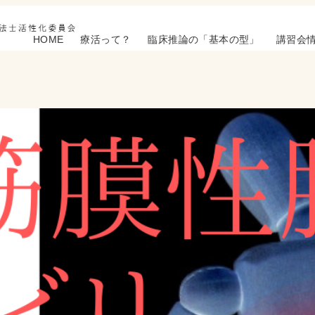
HOME
療活って？
臨床推論の「基本の型」
講習会