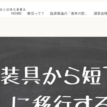
HOME
療活って？
臨床推論の「基本の型」
講習会