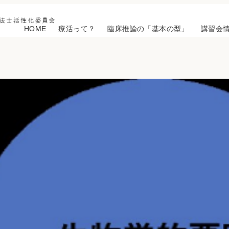
HOME
療活って？
臨床推論の「基本の型」
講習会