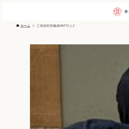
ホーム
三角筋前部繊維MMT0,1,2