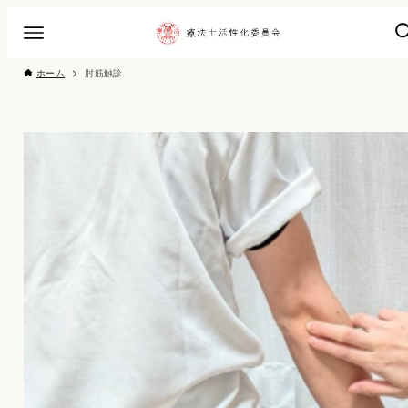
ホーム
肘筋触診