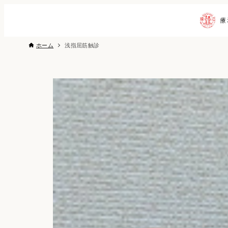
ホーム
浅指屈筋触診