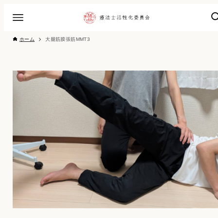
ホーム
大腿筋膜張筋MMT3