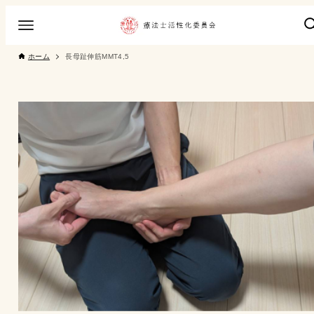
ホーム
長母趾伸筋MMT4,5