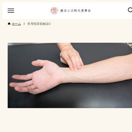
ホーム
長母指屈筋触診2