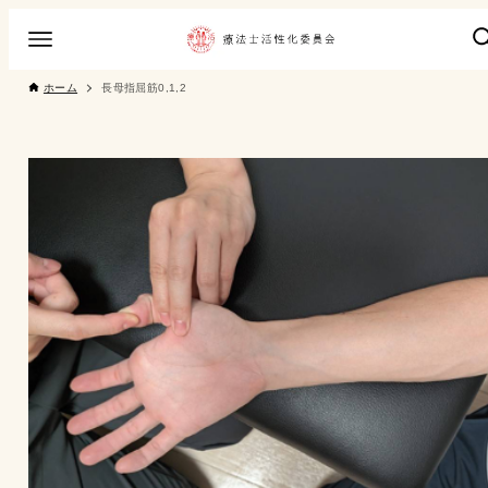
ホーム
長母指屈筋0,1,2