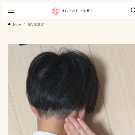
ホーム
板状筋触診3