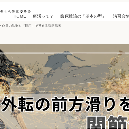
HOME
療活って？
臨床推論の「基本の型」
講習会
動と凸凹の法則を「順序」で整える臨床思考