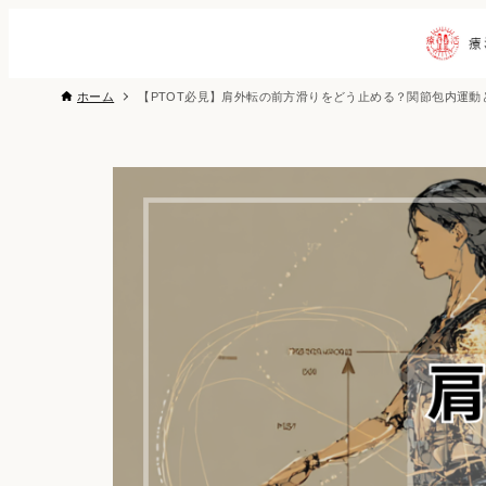
ホーム
【PTOT必見】肩外転の前方滑りをどう止める？関節包内運