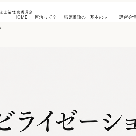
HOME
療活って？
臨床推論の「基本の型」
講習会
方