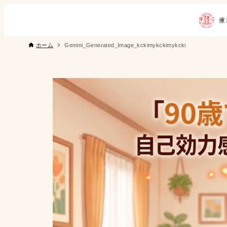
ホーム
Gemini_Generated_Image_kckimykckimykcki