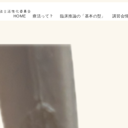
HOME
療活って？
臨床推論の「基本の型」
講習会