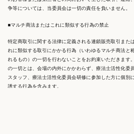
争等については、当委員会は一切の責任を負いません。
■マルチ商法またはこれに類似する行為の禁止
特定商取引に関する法律に定義される連鎖販売取引また
れに類似する取引にかかる行為（いわゆるマルチ商法と
れるもの）の一切を行わないことをお約束いただきます
の一切とは、会場の内外にかかわらず、療法士活性化委
スタッフ、療法士活性化委員会研修に参加した方に個別
誘する行為を含みます。
当委員会では、上記行為の一切を認めておりません。こ
の行為が発覚した場合、即時退出を求められても、また
より参加を断られても、一切の申し立てをしないことを
束いただきます。
また、再三の注意、勧告を受けたにもかかわらず、マル