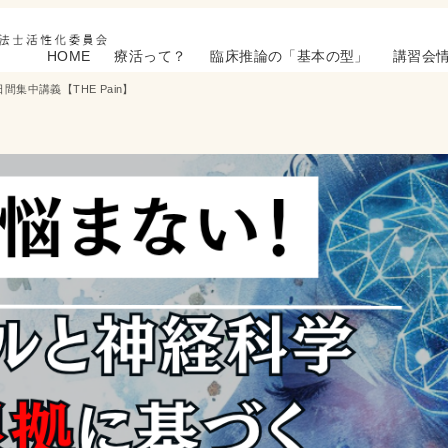
HOME
療活って？
臨床推論の「基本の型」
講習会
中講義【THE Pain】