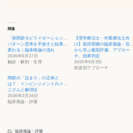
関連
「肩関節モビライゼーション」
【理学療法士・作業療法士向
パターン思考を手放すと結果が
け】鼠径部痛の臨床推論：症
変わる｜臨床推論の流れ
から学ぶ鑑別評価、アプロー
2026年6月27日
チ、効果判定
触診・解剖・生理
2025年6月3日
疾患別アプローチ
関節の「詰まり」の正体と
は？ インピンジメントのメカ
ニズムと解消法
2026年2月24日
臨床推論・評価
臨床推論・評価