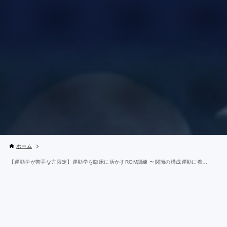
ホーム
【運動学が苦手な方限定】運動学を臨床に活かすROM訓練 〜関節の構成運動に着目〜