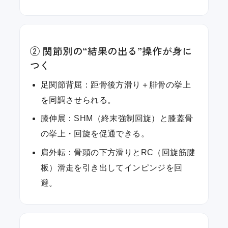
② 関節別の“結果の出る”操作が身に
つく
足関節背屈：距骨後方滑り＋腓骨の挙上
を同調させられる。
膝伸展：SHM（終末強制回旋）と膝蓋骨
の挙上・回旋を促通できる。
肩外転：骨頭の下方滑りとRC（回旋筋腱
板）滑走を引き出してインピンジを回
避。