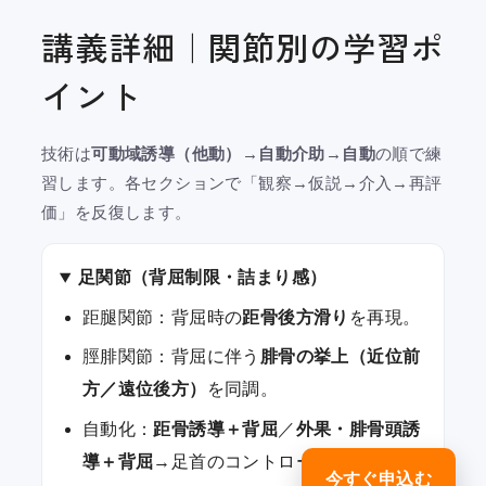
講義詳細｜関節別の学習ポ
イント
技術は
可動域誘導（他動）→自動介助→自動
の順で練
習します。各セクションで「観察→仮説→介入→再評
価」を反復します。
足関節（背屈制限・詰まり感）
距腿関節：背屈時の
距骨後方滑り
を再現。
脛腓関節：背屈に伴う
腓骨の挙上（近位前
方／遠位後方）
を同調。
自動化：
距骨誘導＋背屈
／
外果・腓骨頭誘
導＋背屈
→足首のコントロールへ。
今すぐ申込む