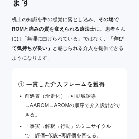
ます
机上の知識を手の感覚に落とし込み、
その場で
ROMと痛みの質を変えられる療法士
に。患者さん
には「無理に曲げられている」ではなく、
「伸び
て気持ちが良い」
と感じられる介入を提供できる
ようになります。
① 一貫した介入フレームを獲得
前処置（滑走化）→可動域誘導
→AAROM→AROMの順序で介入設計がで
きる。
「事実→解釈→行動」のミニサイクル
で、評価−仮説−再評価を回せる。