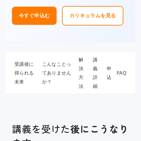
今すぐ申込む
カリキュラムを見る
解
講
受講後に
こんなことっ
決
義
申
得られる
てありません
FAQ
方
詳
込
未来
か？
法
細
講義を受けた
後にこうなり