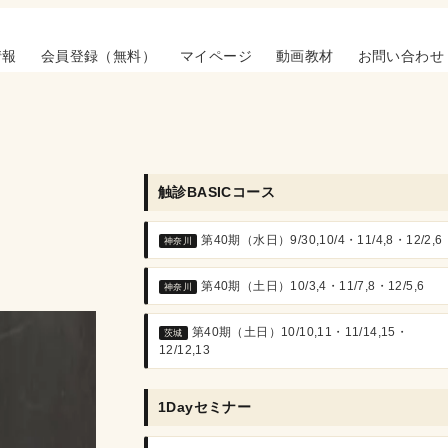
情報
会員登録（無料）
マイページ
動画教材
お問い合わせ
触診BASICコース
第40期（水日）9/30,10/4・11/4,8・12/2,6
神奈川
第40期（土日）10/3,4・11/7,8・12/5,6
神奈川
第40期（土日）10/10,11・11/14,15・
茨城
12/12,13
1Dayセミナー