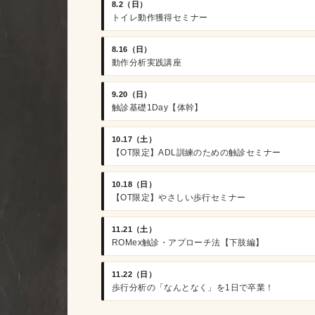
8.2（日）
トイレ動作獲得セミナー
8.16（日）
動作分析実践講座
9.20（日）
触診基礎1Day【体幹】
10.17（土）
【OT限定】ADL訓練のための触診セミナー
10.18（日）
【OT限定】やさしい歩行セミナー
11.21（土）
ROMex触診・アプローチ法【下肢編】
11.22（日）
歩行分析の「なんとなく」を1日で卒業！