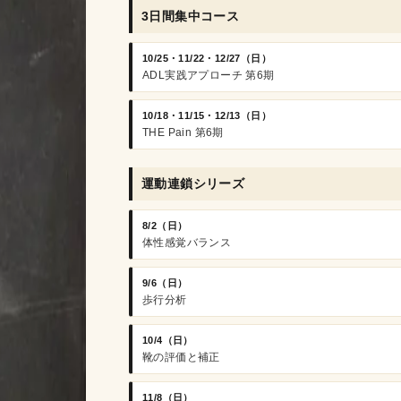
3日間集中コース
10/25・11/22・12/27（日）
ADL実践アプローチ 第6期
10/18・11/15・12/13（日）
THE Pain 第6期
運動連鎖シリーズ
8/2（日）
体性感覚バランス
9/6（日）
歩行分析
10/4（日）
靴の評価と補正
11/8（日）