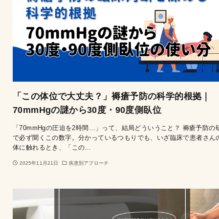
「この体位で大丈夫？」褥瘡予防の科学的根拠｜
70mmHgの謎から30度・90度側臥位
「70mmHgの圧迫を2時間…」って、結局どういうこと？ 褥瘡予防の
で必ず聞くこの数字。分かっているつもりでも、いざ臨床で患者さん
体に触れるとき、「この…
2025年11月21日
疾患別アプローチ