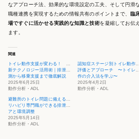
なアプローチ法、効果的な環境設定の工夫、そして円滑
職種連携を実現するための情報共有のポイントまで、
臨
場ですぐに活かせる実践的な知識と技術
を凝縮してお伝
ます。
関連
トイレ動作支援が変わる！ 最
認知症ステージ別トイレ動作
新テクノロジー活用術｜排泄予
評価とアプローチ 〜トイレ
測から移乗支援まで徹底解説
作の介入法を学ぶ〜
2025年6月25日
2025年4月2日
動作分析・ADL
動作分析・ADL
避難所のトイレ問題に備える：
リハビリ専門職ができる排泄ケ
アと環境調整
2025年5月14日
動作分析・ADL