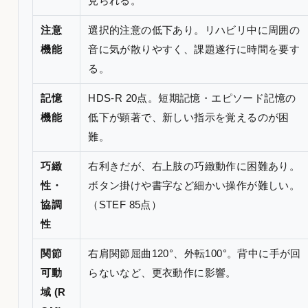
見られる。
注意
選択的注意の低下あり。リハビリ中に周囲の
機能
音に気が散りやすく、課題遂行に時間を要す
る。
記憶
HDS-R 20点。短期記憶・エピソード記憶の
機能
低下が顕著で、新しい指示を覚えるのが困
難。
巧緻
右利きだが、右上肢の巧緻動作に困難あり。
性・
ボタン掛けや書字など細かい操作が難しい。
協調
（STEF 85点）
性
関節
右肩関節屈曲120°、外転100°。背中に手が回
可動
らないなど、更衣動作に影響。
域 (R