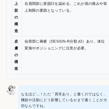
上
右肩関節に亜脱臼を認める。これが肩の痛みや挙
肢
上制限の要因となっている。
の
構
造
皮
仙骨部に褥瘡（DESIGN-R分類 d2）あり。体位
膚
変換やポジショニングに注意が必要。
の
構
造
なるほど…！ただ「異常あり」と書くのではなく、
機能や活動にどう影響しているかまで書くことが大
切なんですね。