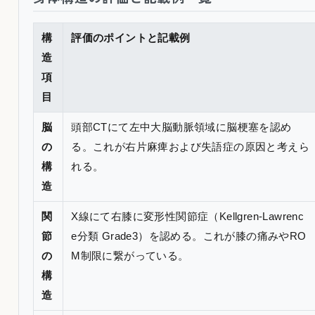
構
評価のポイントと記載例
造
項
目
脳
頭部CTにて左中大脳動脈領域に脳梗塞を認め
の
る。これが右片麻痺および失語症の原因と考えら
構
れる。
造
関
X線にて右膝に変形性関節症（Kellgren-Lawrenc
節
e分類 Grade3）を認める。これが膝の痛みやRO
の
M制限に繋がっている。
構
造