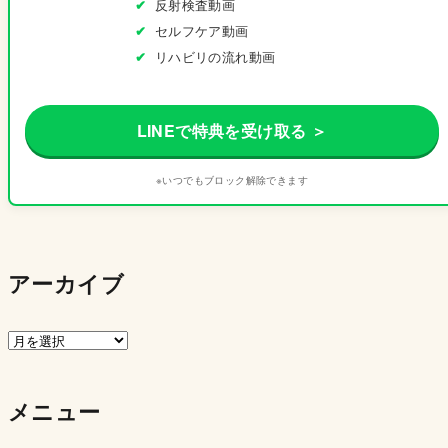
反射検査動画
セルフケア動画
リハビリの流れ動画
LINEで特典を受け取る ＞
※いつでもブロック解除できます
アーカイブ
ア
ー
カ
メニュー
イ
ブ