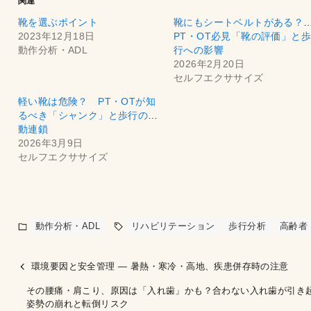
関連
靴を選ぶポイント
靴にもシートベルトがある
2023年12月18日
PT・OT必見「靴の評価」と歩
動作分析・ADL
行への影響
2026年2月20日
セルフエクササイズ
軽い靴は危険？ PT・OTが知
るべき「シャンク」と歩行の運
動連鎖
2026年3月9日
セルフエクササイズ
動作分析・ADL
リハビリテーション
歩行分析
高齢者
環境要因と安全管理 ― 暑熱・寒冷・高地、疾患併存時の注意
その腰痛・肩こり、原因は「入れ歯」かも？合わない入れ歯が引き
姿勢の崩れと転倒リスク