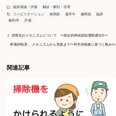
臨床推論・評価
触診・解剖・生理
リハビリテーション
肩関節
脳卒中
膝関節
臨床
解剖学
評価
習慣化のメカニズムについて 〜統合的神経認知運動療法®︎〜
疼痛抑制系 。メカニズムから実践まで〜科学的根拠に基づく痛みの
関連記事