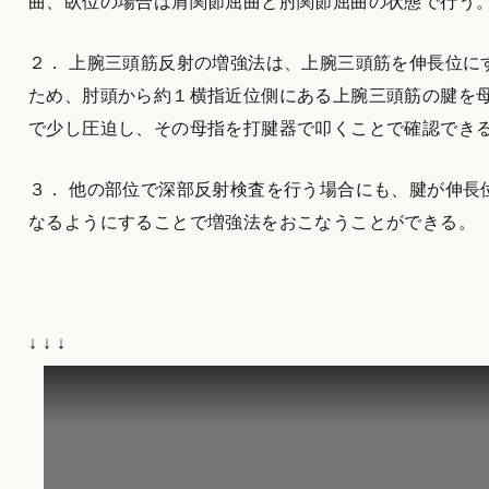
曲、臥位の場合は肩関節屈曲と肘関節屈曲の状態で行う
２． 上腕三頭筋反射の増強法は、上腕三頭筋を伸長位に
ため、肘頭から約１横指近位側にある上腕三頭筋の腱を
で少し圧迫し、その母指を打腱器で叩くことで確認でき
３． 他の部位で深部反射検査を行う場合にも、腱が伸長
なるようにすることで増強法をおこなうことができる。
↓ ↓ ↓