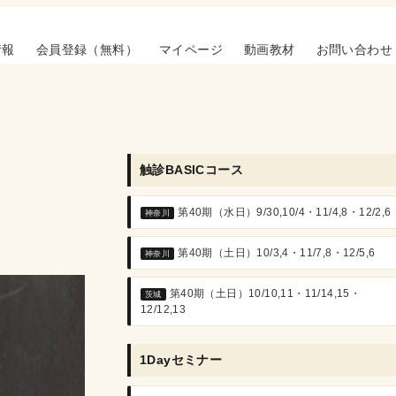
情報
会員登録（無料）
マイページ
動画教材
お問い合わせ
触診BASICコース
第40期（水日）9/30,10/4・11/4,8・12/2,6
神奈川
第40期（土日）10/3,4・11/7,8・12/5,6
神奈川
第40期（土日）10/10,11・11/14,15・
茨城
12/12,13
1Dayセミナー