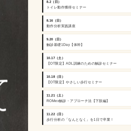
8.2（日）
トイレ動作獲得セミナー
8.16（日）
動作分析実践講座
9.20（日）
触診基礎1Day【体幹】
10.17（土）
【OT限定】ADL訓練のための触診セミナー
10.18（日）
【OT限定】やさしい歩行セミナー
11.21（土）
ROMex触診・アプローチ法【下肢編】
11.22（日）
歩行分析の「なんとなく」を1日で卒業！