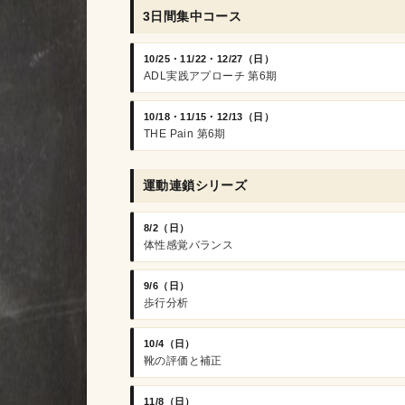
3日間集中コース
10/25・11/22・12/27（日）
ADL実践アプローチ 第6期
10/18・11/15・12/13（日）
THE Pain 第6期
運動連鎖シリーズ
8/2（日）
体性感覚バランス
9/6（日）
歩行分析
10/4（日）
靴の評価と補正
11/8（日）