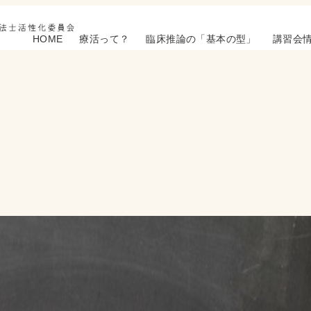
HOME
療活って？
臨床推論の「基本の型」
講習会
て