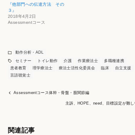
『他部門への伝達方法 その
３』
2018年4月2日
Assessmentコース
動作分析・ADL
セミナー
トイレ動作
介護
作業療法士
多職種連携
患者教育
理学療法士
療法士活性化委員会
臨床
自立支援
言語聴覚士
Assessmentコース体幹・骨盤・股関節編
主訴、HOPE、need、目標設定が難
関連記事