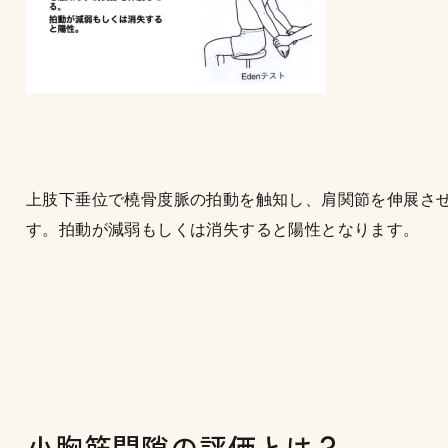
上肢下垂位で橈骨度脈の拍動を触知し、肩関節を伸展さ
す。拍動が減弱もしくは消失すると陽性となります。
小胸筋間隙の評価とは？