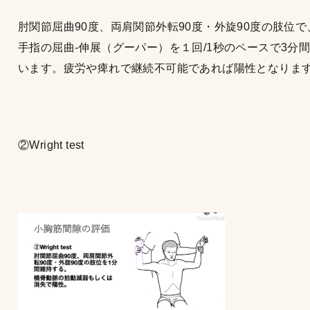
肘関節屈曲90度、両肩関節外転90度・外旋90度の肢位で
手指の屈曲-伸展（グーパー）を１回/1秒のペースで3分
います。疲労や痺れで継続不可能であれば陽性となりま
②Wright test