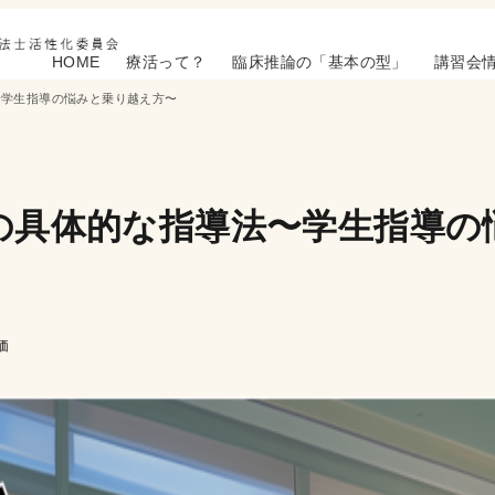
HOME
療活って？
臨床推論の「基本の型」
講習会
〜学生指導の悩みと乗り越え方〜
の具体的な指導法〜学生指導の
価