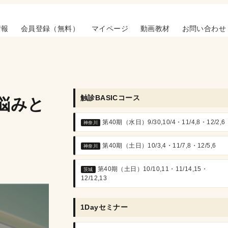
情報
会員登録（無料）
マイページ
動画教材
お問い合わせ
触診BASICコース
悩みと
第40期（水日）9/30,10/4・11/4,8・12/2,6
神奈川
第40期（土日）10/3,4・11/7,8・12/5,6
神奈川
第40期（土日）10/10,11・11/14,15・
茨城
12/12,13
1Dayセミナー