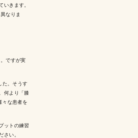
ていきます。
も異なりま
す。ですが実
した。そうす
。何より「膝
様々な患者を
プットの練習
ださい。