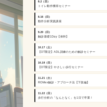
8.2（日）
トイレ動作獲得セミナー
8.16（日）
動作分析実践講座
9.20（日）
触診基礎1Day【体幹】
10.17（土）
【OT限定】ADL訓練のための触診セミナー
10.18（日）
【OT限定】やさしい歩行セミナー
11.21（土）
ROMex触診・アプローチ法【下肢編】
11.22（日）
歩行分析の「なんとなく」を1日で卒業！