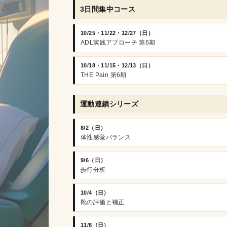
3日間集中コース
10/25・11/22・12/27（日）
ADL実践アプローチ 第6期
10/18・11/15・12/13（日）
THE Pain 第6期
運動連鎖シリーズ
8/2（日）
体性感覚バランス
9/6（日）
歩行分析
10/4（日）
靴の評価と補正
11/8（日）