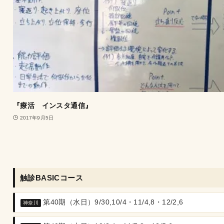
『療活 インスタ通信』
2017年9月5日
触診BASICコース
第40期（水日）9/30,10/4・11/4,8・12/2,6
神奈川