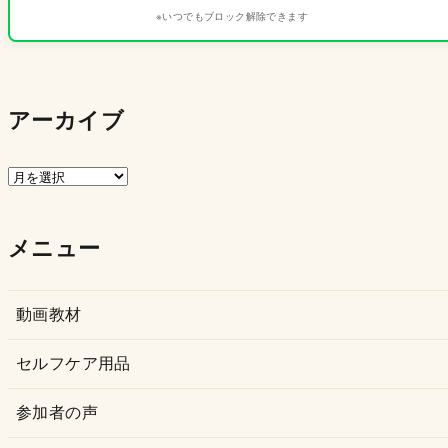
※いつでもブロック解除できます
アーカイブ
ア
ー
カ
メニュー
イ
ブ
動画教材
セルフケア用品
参加者の声