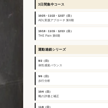
3日間集中コース
10/25・11/22・12/27（日）
ADL実践アプローチ 第6期
10/18・11/15・12/13（日）
THE Pain 第6期
運動連鎖シリーズ
8/2（日）
体性感覚バランス
9/6（日）
歩行分析
10/4（日）
靴の評価と補正
11/8（日）