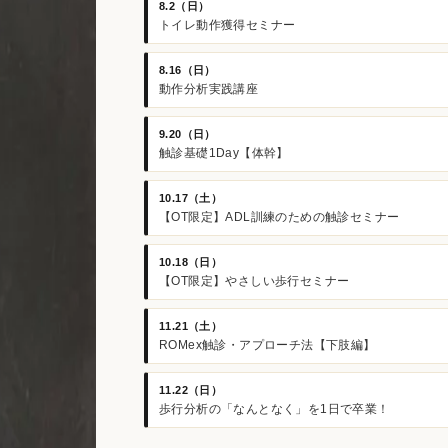
8.2（日）
トイレ動作獲得セミナー
8.16（日）
動作分析実践講座
9.20（日）
触診基礎1Day【体幹】
10.17（土）
【OT限定】ADL訓練のための触診セミナー
10.18（日）
【OT限定】やさしい歩行セミナー
11.21（土）
ROMex触診・アプローチ法【下肢編】
11.22（日）
歩行分析の「なんとなく」を1日で卒業！