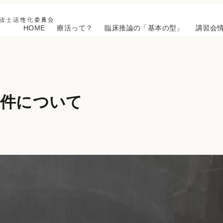
HOME
療活って？
臨床推論の「基本の型」
講習会
条件について