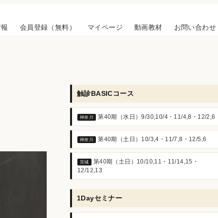
情報
会員登録（無料）
マイページ
動画教材
お問い合わせ
触診BASICコース
第40期（水日）9/30,10/4・11/4,8・12/2,6
神奈川
第40期（土日）10/3,4・11/7,8・12/5,6
神奈川
第40期（土日）10/10,11・11/14,15・
茨城
12/12,13
1Dayセミナー