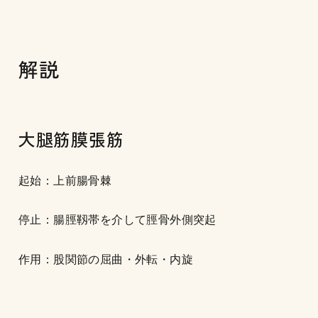
解説
大腿筋膜張筋
起始：上前腸骨棘
停止：腸脛靱帯を介して脛骨外側突起
作用：股関節の屈曲・外転・内旋