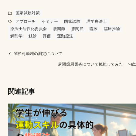
国家試験対策
アプローチ
セミナー
国家試験
理学療法士
療法士活性化委員会
股関節
膝関節
臨床
臨床推論
解剖学
触診
評価
運動療法
関節可動域の測定について
肩関節周囲炎について勉強してみた 〜総
関連記事