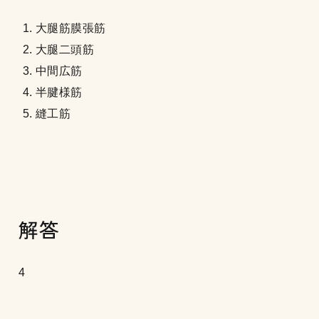
大腿筋膜張筋
大腿二頭筋
中間広筋
半腱様筋
縫工筋
解答
4