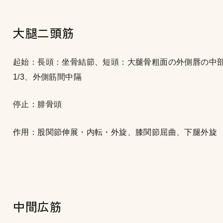
大腿二頭筋
起始：長頭：坐骨結節、短頭：大腿骨粗面の外側唇の中
1/3、外側筋間中隔
停止：腓骨頭
作用：股関節伸展・内転・外旋、膝関節屈曲、下腿外旋
中間広筋