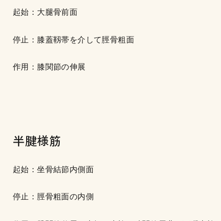
起始：大腿骨前面
停止：膝蓋靱帯を介して脛骨粗面
作用：膝関節の伸展
半腱様筋
起始：坐骨結節内側面
停止：脛骨粗面の内側