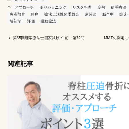
アプローチ
ポジショニング
リスク管理
姿勢
徒手療法
患者教育
疼痛
療法士活性化委員会
肩関節
脳卒中
臨床
解剖学
評価
運動療法
第55回理学療法士国家試験 午前 第72問
MMTの測定
関連記事