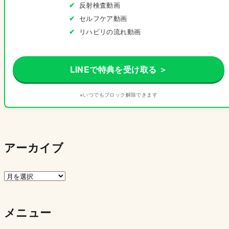
反射検査動画
セルフケア動画
リハビリの流れ動画
LINEで特典を受け取る ＞
※いつでもブロック解除できます
アーカイブ
ア
ー
カ
メニュー
イ