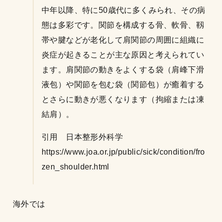
中年以降、特に50歳代に多くみられ、その病
態は多彩です。関節を構成する骨、軟骨、靱
帯や腱などが老化して肩関節の周囲に組織に
炎症が起きることが主な原因と考えられてい
ます。肩関節の動きをよくする袋（肩峰下滑
液包）や関節を包む袋（関節包）が癒着する
とさらに動きが悪くなります（拘縮または凍
結肩）。
引用 日本整形外科学
https://www.joa.or.jp/public/sick/condition/fro
zen_shoulder.html
海外では