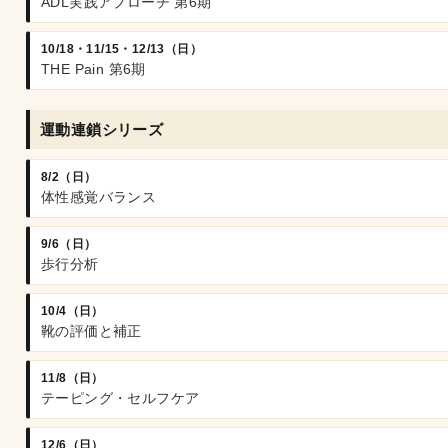
ADL実践アプローチ 第6期
10/18・11/15・12/13（日）
THE Pain 第6期
運動連鎖シリーズ
8/2（日）
体性感覚バランス
9/6（日）
歩行分析
10/4（日）
靴の評価と補正
11/8（日）
テーピング・セルフケア
12/6（日）