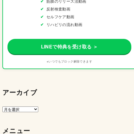
筋膜のリリース法動画
反射検査動画
セルフケア動画
リハビリの流れ動画
LINEで特典を受け取る ＞
※いつでもブロック解除できます
アーカイブ
ア
ー
カ
メニュー
イ