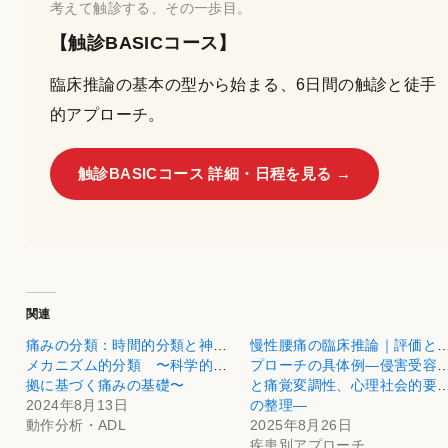
考えて触診する、その一歩目。
【触診BASICコース】
臨床推論の基本の型から始まる、6日間の触診と徒手
的アプローチ。
触診BASICコース 詳細・日程を見る →
関連
痛みの分類：時間的分類と神経
慢性腰痛の臨床推論｜評価と
メカニズム的分類 〜科学的根
プローチの具体例―侵害受容
拠に基づく痛みの基礎〜
と痛覚変調性、心理社会的要
2024年8月13日
の整理―
動作分析・ADL
2025年8月26日
疾患別アプローチ