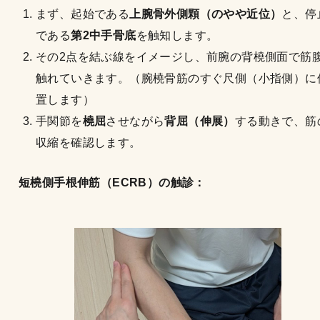
まず、起始である
上腕骨外側顆（のやや近位）
と、停
である
第2中手骨底
を触知します。
その2点を結ぶ線をイメージし、前腕の背橈側面で筋
触れていきます。（腕橈骨筋のすぐ尺側（小指側）に
置します）
手関節を
橈屈
させながら
背屈（伸展）
する動きで、筋
収縮を確認します。
短橈側手根伸筋（ECRB）の触診：