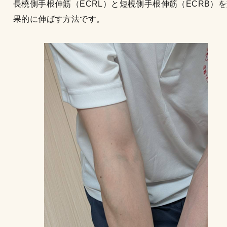
長橈側手根伸筋（ECRL）と短橈側手根伸筋（ECRB）
果的に伸ばす方法です。