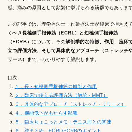
感、痛みの原因として頻繁に挙げられる筋群でもありま
この記事では、理学療法士・作業療法士が臨床で押さえ
くべき
長橈側手根伸筋（ECRL）と短橈側手根伸筋
（ECRB）
について、その
解剖学的な特徴、作用、臨床
立つ評価方法、そして具体的なアプローチ（ストレッチ
リース）
まで、わかりやすく解説します。
目次
１．長・短橈側手根伸筋の解剖と作用
２．臨床で使える評価方法（触診・MMT）
３．具体的なアプローチ（ストレッチ・リリース）
４．機能低下がもたらす影響
５．臨床ちょこっとメモ：テニス肘との関連
６．総まとめ：ECRL/ECRBのポイント