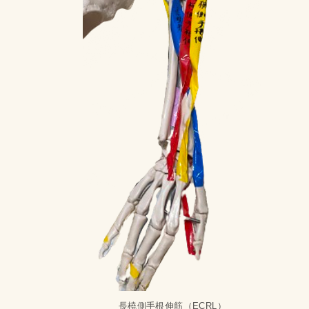
長橈側手根伸筋（ECRL）