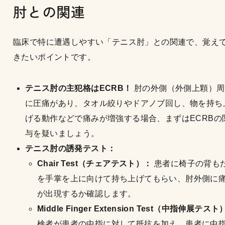
肘との関連
臨床で特に遭遇しやすい「テニス肘」との関連で、覚え
きたいポイントです。
テニス肘の主犯格はECRB！
肘の外側（外側上顆）周
に圧痛があり、タオル絞りやドアノブ回し、物を持ち
げる動作などで痛みが増強する場合、まずはECRBの
与を疑いましょう。
テニス肘の誘発テスト：
Chair Test（チェアテスト）：
患者に椅子の背も
を手掌を上に向けて持ち上げてもらい、肘外側に
が出現するか確認します。
Middle Finger Extension Test（中指伸展テス
検者が患者の中指に対して抵抗を加え、患者に中