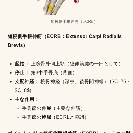
短橈側手根伸筋（ECRB）
短橈側手根伸筋（ECRB：Extensor Carpi Radialis
Brevis）
起始：
上腕骨外側上顆（総伸筋腱の一部として）
停止：
第3中手骨底（背側）
支配神経：
橈骨神経（深枝、後骨間神経） ($C_7$～
$C_8$)
主な作用：
手関節の
伸展
（主要な伸筋）
手関節の
橈屈
（ECRLと協調）