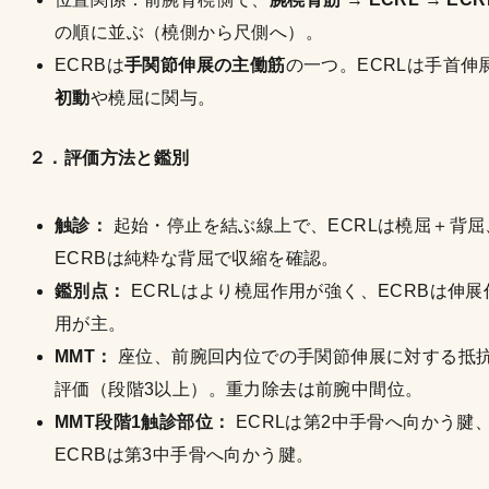
の順に並ぶ（橈側から尺側へ）。
ECRBは
手関節伸展の主働筋
の一つ。ECRLは手首伸
初動
や橈屈に関与。
２．評価方法と鑑別
触診：
起始・停止を結ぶ線上で、ECRLは橈屈＋背屈
ECRBは純粋な背屈で収縮を確認。
鑑別点：
ECRLはより橈屈作用が強く、ECRBは伸展
用が主。
MMT：
座位、前腕回内位での手関節伸展に対する抵
評価（段階3以上）。重力除去は前腕中間位。
MMT段階1触診部位：
ECRLは第2中手骨へ向かう腱
ECRBは第3中手骨へ向かう腱。