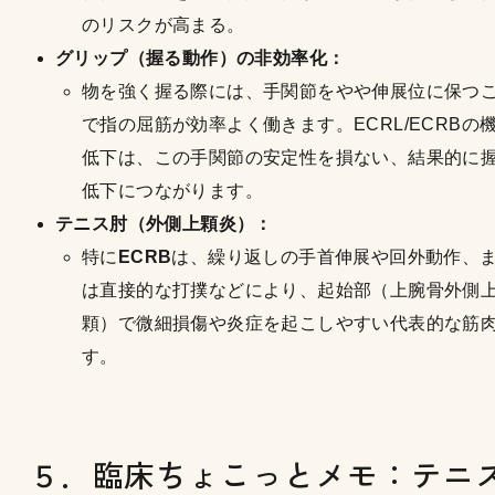
のリスクが高まる。
グリップ（握る動作）の非効率化：
物を強く握る際には、手関節をやや伸展位に保つ
で指の屈筋が効率よく働きます。ECRL/ECRBの
低下は、この手関節の安定性を損ない、結果的に
低下につながります。
テニス肘（外側上顆炎）：
特に
ECRB
は、繰り返しの手首伸展や回外動作、
は直接的な打撲などにより、起始部（上腕骨外側
顆）で微細損傷や炎症を起こしやすい代表的な筋
す。
５．臨床ちょこっとメモ：テニ