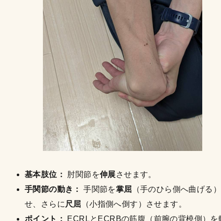
基本肢位：
肘関節を
伸展
させます。
手関節の動き：
手関節を
掌屈
（手のひら側へ曲げる）
せ、さらに
尺屈
（小指側へ倒す）させます。
ポイント：
ECRLとECRBの筋腹（前腕の背橈側）を