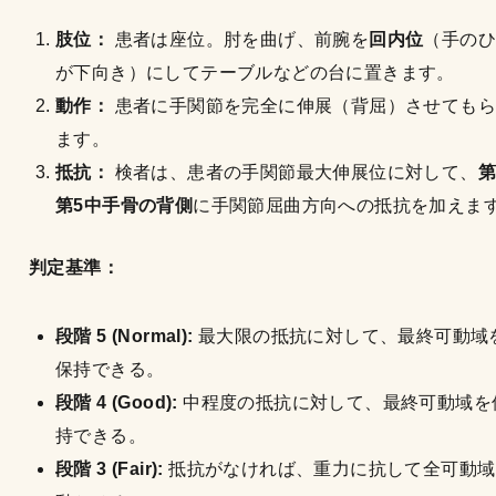
肢位：
患者は座位。肘を曲げ、前腕を
回内位
（手のひ
が下向き）にしてテーブルなどの台に置きます。
動作：
患者に手関節を完全に伸展（背屈）させてもら
ます。
抵抗：
検者は、患者の手関節最大伸展位に対して、
第
第5中手骨の背側
に手関節屈曲方向への抵抗を加えま
判定基準：
段階 5 (Normal):
最大限の抵抗に対して、最終可動域
保持できる。
段階 4 (Good):
中程度の抵抗に対して、最終可動域を
持できる。
段階 3 (Fair):
抵抗がなければ、重力に抗して全可動域