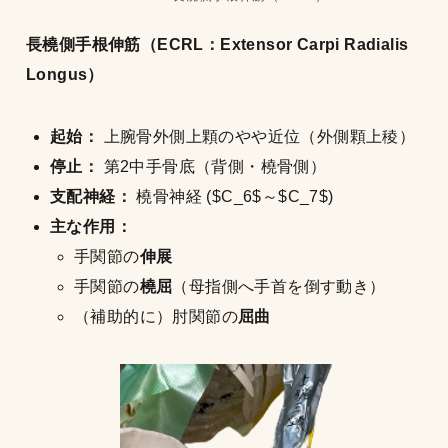
長橈側手根伸筋（ECRL：Extensor Carpi Radialis
Longus）
起始：
上腕骨外側上顆のやや近位（外側顆上稜）
停止：
第2中手骨底（背側・橈骨側）
支配神経：
橈骨神経 ($C_6$～$C_7$)
主な作用：
手関節の
伸展
手関節の
橈屈
（母指側へ手首を倒す動き）
（補助的に）肘関節の
屈曲