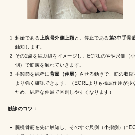
起始である
上腕骨外側上顆
と、停止である
第3中手骨
触知します。
その2点を結ぶ線をイメージし、ECRLのやや尺側（
側）で筋腹を触れていきます。
手関節を純粋に
背屈（伸展）
させる動きで、筋の収縮
より強く確認できます。（ECRLよりも橈屈作用が少
ため、純粋な伸展で区別しやすくなります）
触診のコツ：
腕橈骨筋を先に触知し、そのすぐ尺側（小指側）にEC