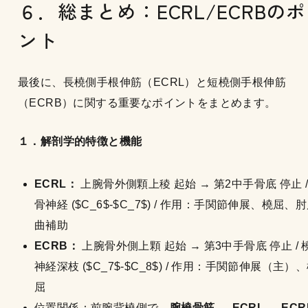
６．総まとめ：ECRL/ECRBの
ント
最後に、長橈側手根伸筋（ECRL）と短橈側手根伸筋
（ECRB）に関する重要なポイントをまとめます。
１．解剖学的特徴と機能
ECRL：
上腕骨外側顆上稜 起始 → 第2中手骨底 停止 /
骨神経 ($C_6$-$C_7$) / 作用：手関節伸展、橈屈、
曲補助
ECRB：
上腕骨外側上顆 起始 → 第3中手骨底 停止 / 
神経深枝 ($C_7$-$C_8$) / 作用：手関節伸展（主）
屈
位置関係：前腕背橈側で、
腕橈骨筋 → ECRL → ECR