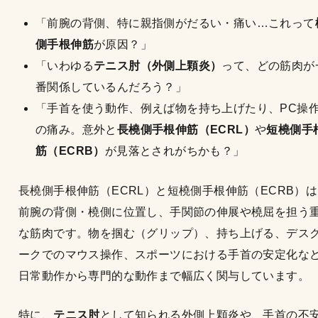
「前腕の背側、特に親指側がだるい・痛い…これって
側手根伸筋
が原因？」
「いわゆる
テニス肘（外側上顆炎）
って、どの筋肉が
番関係しているんだろう？」
「手首を使う動作、例えば物を持ち上げたり、PC操
の痛み。意外と
長橈側手根伸筋（ECRL）
や
短橈側手
筋（ECRB）
が見落とされがちかも？」
長橈側手根伸筋（ECRL）と短橈側手根伸筋（ECRB）
前腕の背側・橈側に位置し、手関節の伸展や橈屈を担う
な筋肉です。物を掴む（グリップ）、持ち上げる、デス
ークでのマウス操作、スポーツにおける手首の安定化な
日常動作から専門的な動作まで幅広く関与しています。
特に、
テニス肘
として知られる外側上顆炎や、手首の不