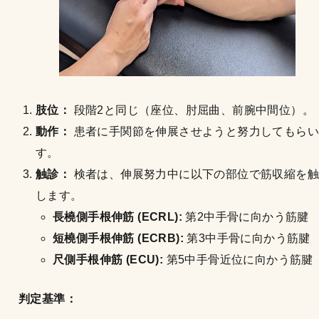
肢位：
段階2と同じ（座位、肘屈曲、前腕中間位）。
動作：
患者に手関節を伸展させようと努力してもらい
す。
触診：
検者は、伸展努力中に以下の部位で筋収縮を触
します。
長橈側手根伸筋 (ECRL):
第2中手骨に向かう筋腱
短橈側手根伸筋 (ECRB):
第3中手骨に向かう筋腱
尺側手根伸筋 (ECU):
第5中手骨近位に向かう筋腱
判定基準：