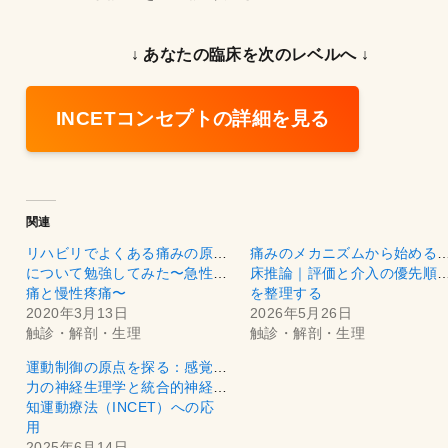
↓ あなたの臨床を次のレベルへ ↓
INCETコンセプトの詳細を見る
関連
リハビリでよくある痛みの原因
痛みのメカニズムから始める
について勉強してみた〜急性疼
床推論｜評価と介入の優先順
痛と慢性疼痛〜
を整理する
2020年3月13日
2026年5月26日
触診・解剖・生理
触診・解剖・生理
運動制御の原点を探る：感覚入
力の神経生理学と統合的神経認
知運動療法（INCET）への応
用
2025年6月14日