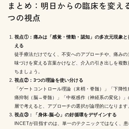
まとめ：明日からの臨床を変える
つの視点
視点①：痛みは「感覚・情動・認知」の多次元現象と
える
徒手療法だけでなく、不安へのアプローチや、痛みの
味づけを変える言葉かけなど、介入の引き出しを複数
ちましょう。
視点②：3つの理論を使い分ける
「ゲートコントロール理論（末梢・脊髄）」「下降性
痛抑制（脳→脊髄）」「中枢感作（神経系の変化）」
層で考えると、アプローチの選択が論理的になります
視点③：「身体‐脳‐心」の好循環をデザインする
INCETが目指すのは、単一のテクニックではなく、患