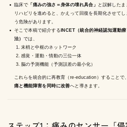
臨床で
「痛みの強さ＝身体の壊れ具合」
と誤解したま
リハビリを進めると、かえって回復を長期化させてし
う危険があります。
そこで本稿で紹介する
INCET（統合的神経認知運動療
法）
では、
末梢と中枢のネットワーク
感覚・運動・情動の三位一体
脳の予測機能（予測誤差の最小化）
これらを統合的に再教育（re-education）することで
痛と機能障害を同時に改善
へと導きます。
ステップ1：痛みのセンサー「侵