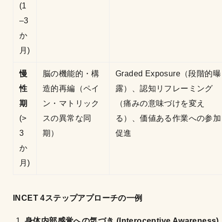
(1
–3
か
月)
慢
脳の機能的・構
Graded Exposure（段階的曝
性
造的再編（ペイ
露）、認知リフレーミング
期
ン・マトリック
（痛みの意味づけを変え
(>
スの異常な同
る）、価値ある作業への参加
3
期）
促進
か
月)
INCET 4ステップアプローチの一例
身体内部感覚への気づき (Interoceptive Awareness)