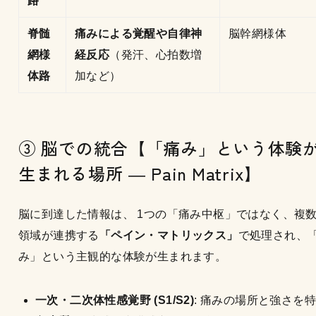
路
脊髄
痛みによる覚醒や自律神
脳幹網様体
網様
経反応
（発汗、心拍数増
体路
加など）
③ 脳での統合【「痛み」という体験
生まれる場所 ― Pain Matrix】
脳に到達した情報は、 1つの「痛み中枢」ではなく、複
領域が連携する
「ペイン・マトリックス」
で処理され、
み」という主観的な体験が生まれます。
一次・二次体性感覚野 (S1/S2)
: 痛みの場所と強さを