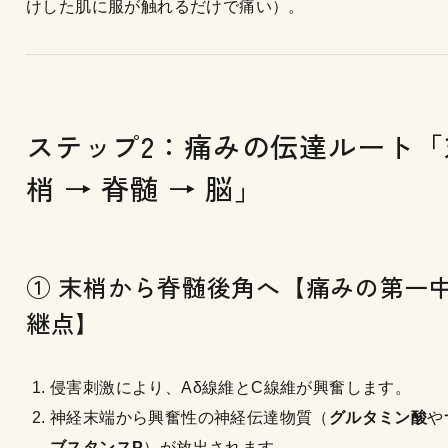
けした肌に服が触れるだけで痛い）。
ステップ2：痛みの伝達ルート「
梢 → 脊髄 → 脳」
① 末梢から脊髄後角へ【痛みの第一
継点】
侵害刺激により、Aδ線維とC線維が興奮します。
神経末端から興奮性の神経伝達物質（
グルタミン酸
や
ブスタンスP
）が放出されます。