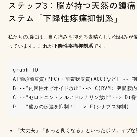
ステップ3：脳が持つ天然の鎮痛
ステム「下降性疼痛抑制系」
私たちの脳には、自ら痛みを抑える素晴らしい仕組みが
っています。これが
下降性疼痛抑制系
です。
graph TD

A[前頭前皮質(PFC)・前帯状皮質(ACC)など] --"
B --"内因性オピオイド放出"--> C(RVM: 延髄腹内
C --"セロトニン・ノルアドレナリン放出"--> D(脊
「大丈夫」「きっと良くなる」といったポジティブな