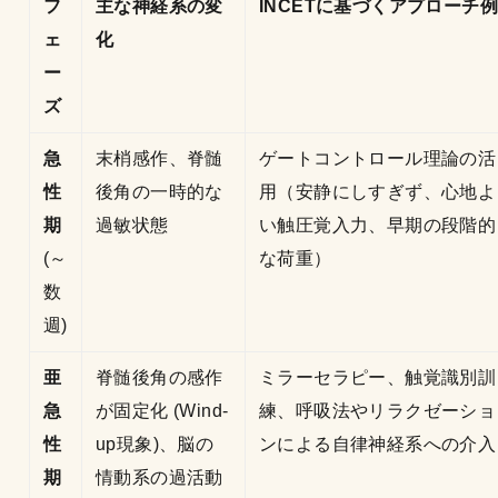
フ
主な神経系の変
INCETに基づくアプローチ例
ェ
化
ー
ズ
急
末梢感作、脊髄
ゲートコントロール理論の活
性
後角の一時的な
用（安静にしすぎず、心地よ
期
過敏状態
い触圧覚入力、早期の段階的
(～
な荷重）
数
週)
亜
脊髄後角の感作
ミラーセラピー、触覚識別訓
急
が固定化 (Wind-
練、呼吸法やリラクゼーショ
性
up現象)、脳の
ンによる自律神経系への介入
期
情動系の過活動