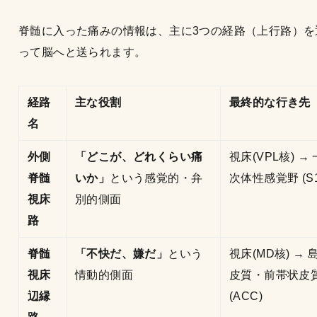
脊髄に入った痛みの情報は、主に3つの経路（上行路）を
って脳へと送られます。
経路
主な役割
最終的な行き先
名
外側
「どこが、どれくらい痛
視床(VPL核) → 
脊髄
いか」
という感覚的・弁
次体性感覚野 (S1
視床
別的側面
路
脊髄
「不快だ、嫌だ」
という
視床(MD核) → 
視床
情動的側面
皮質・前帯状皮
辺縁
(ACC)