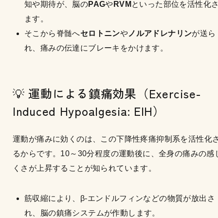
知や期待が、脳の
PAG
や
RVM
といった部位を活性化
ます。
そこから脊髄へ
セロトニン
や
ノルアドレナリン
が送ら
れ、痛みの伝達にブレーキをかけます。
💡 運動による鎮痛効果（Exercise-
Induced Hypoalgesia: EIH）
運動が痛みに効くのは、この下降性疼痛抑制系を活性化
るからです。10～30分程度の運動後に、全身の痛みの感
くさが上昇することが知られています。
筋収縮により、β-エンドルフィンなどの物質が放出さ
れ、脳の鎮痛システムが作動します。