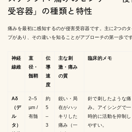
受容器」の種類と特性
痛みを最初に感知するのが侵害受容器です。主に2つのタ
プがあり、その違いを知ることがアプローチの第一歩で
神経
直
伝
主な刺
臨床的メモ
線維
径・
導
激・痛み
髄鞘
速
の質
度
Aδ
2–5
約
鋭い・局
針で刺したような痛
（デ
µm /
5
在がハッ
み。アイシングで一
ル
有髄
–
キリした
時的に活動を抑制し
タ）
3
痛み（一
やすい。