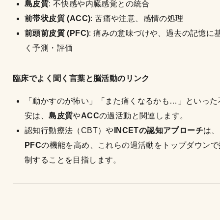
島皮質
: 不快感や内臓感覚との統合
前帯状皮質 (ACC)
: 苦痛や注意、感情の処理
前頭前皮質 (PFC)
: 痛みの意味づけや、過去の記憶に
く予測・評価
臨床でよく聞く言葉と脳活動のリンク
「動かすのが怖い」「また痛くなるかも…」といった
安は、
島皮質
や
ACC
の過活動と関連します。
認知行動療法（CBT）や
INCETの認知アプローチ
は、
PFC
の機能を高め、これらの過活動をトップダウンで
制することを目指します。