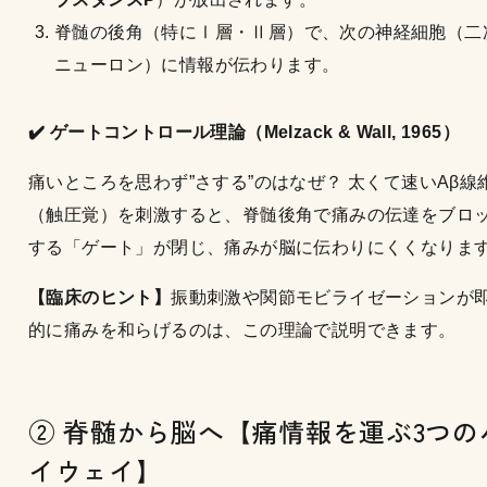
脊髄の後角（特にⅠ層・Ⅱ層）で、次の神経細胞（二
ニューロン）に情報が伝わります。
✔️ ゲートコントロール理論（Melzack & Wall, 1965）
痛いところを思わず”さする”のはなぜ？ 太くて速いAβ線
（触圧覚）を刺激すると、脊髄後角で痛みの伝達をブロ
する「ゲート」が閉じ、痛みが脳に伝わりにくくなりま
【臨床のヒント】
振動刺激や関節モビライゼーションが
的に痛みを和らげるのは、この理論で説明できます。
② 脊髄から脳へ【痛情報を運ぶ3つの
イウェイ】