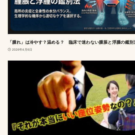
「腫れ」は冷やす？温める？ 臨床で迷わない腫脹と浮腫の鑑別
2026年4月6日