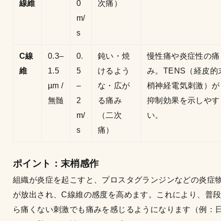
線維
0
次痛）
m/
s
C線
0.3–
0.
鈍い・焼
慢性痛や炎症性の痛
維
1.5
5
けるよう
み。TENS（経皮的
µm /
–
な・広が
梢神経電気刺激）が
無髄
2
る痛み
抑制効果を示しやす
m/
（二次
い。
s
痛）
ポイント：末梢感作
組織が炎症を起こすと、プロスタグランジンなどの炎症
が放出され、C線維の感度を高めます。これにより、普
ら痛くない刺激でも痛みを感じるようになります（例：