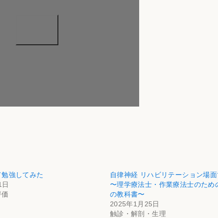
て勉強してみた
自律神経 リハビリテーション場
1日
〜理学療法士・作業療法士のため
評価
の教科書〜
2025年1月25日
触診・解剖・生理