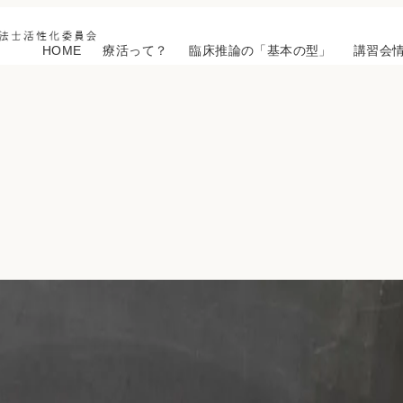
HOME
療活って？
臨床推論の「基本の型」
講習会