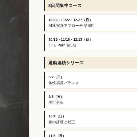
3日間集中コース
10/25・11/22・12/27（日）
ADL実践アプローチ 第6期
10/18・11/15・12/13（日）
THE Pain 第6期
運動連鎖シリーズ
8/2（日）
体性感覚バランス
9/6（日）
歩行分析
10/4（日）
靴の評価と補正
11/8（日）