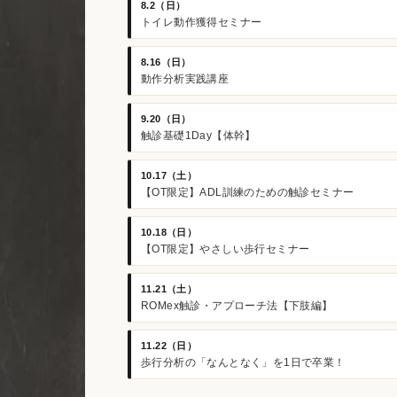
8.2（日）
トイレ動作獲得セミナー
8.16（日）
動作分析実践講座
9.20（日）
触診基礎1Day【体幹】
10.17（土）
【OT限定】ADL訓練のための触診セミナー
10.18（日）
【OT限定】やさしい歩行セミナー
11.21（土）
ROMex触診・アプローチ法【下肢編】
11.22（日）
歩行分析の「なんとなく」を1日で卒業！