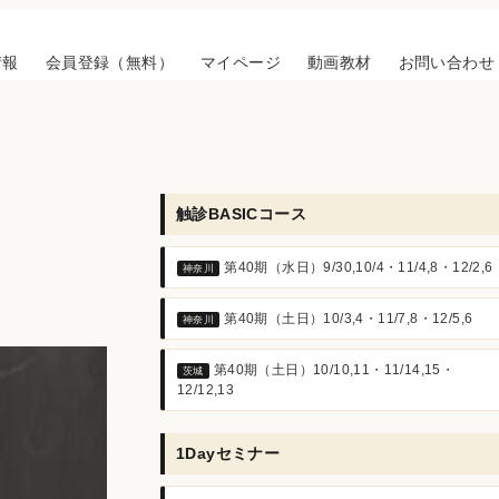
情報
会員登録（無料）
マイページ
動画教材
お問い合わせ
触診BASICコース
第40期（水日）9/30,10/4・11/4,8・12/2,6
神奈川
第40期（土日）10/3,4・11/7,8・12/5,6
神奈川
第40期（土日）10/10,11・11/14,15・
茨城
12/12,13
1Dayセミナー