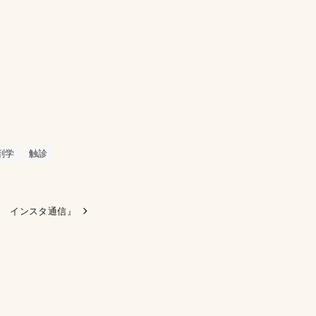
剖学
触診
活 インスタ通信』