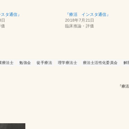
ンスタ通信』
『療活 インスタ通信』
8日
2018年7月21日
評価
臨床推論・評価
業療法士
勉強会
徒手療法
理学療法士
療法士活性化委員会
解
『療