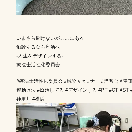
いまさら聞けないがここにある
触診するなら療活へ
-人生をデザインする-
療法士活性化委員会
#療法士活性化委員会 #触診 #セミナー #講習会 #評価 #
運動療法 #療活してる #デザインする #PT #OT #S
神奈川 #横浜