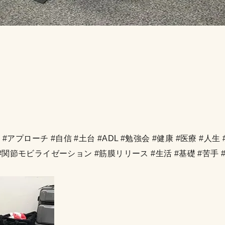
アプローチ #自信 #土台 #ADL #勉強会 #健康 #医療 #人生 
T #関節モビライゼーション #筋膜リリース #生活 #基礎 #苦手 