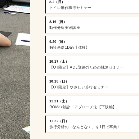
8.2（日）
トイレ動作獲得セミナー
8.16（日）
動作分析実践講座
9.20（日）
触診基礎1Day【体幹】
10.17（土）
【OT限定】ADL訓練のための触診セミナー
10.18（日）
【OT限定】やさしい歩行セミナー
11.21（土）
ROMex触診・アプローチ法【下肢編】
11.22（日）
歩行分析の「なんとなく」を1日で卒業！