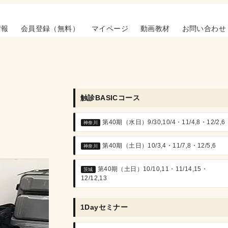
情報
会員登録（無料）
マイページ
動画教材
お問い合わせ
触診BASICコース
第40期（水日）9/30,10/4・11/4,8・12/2,6
神奈川
第40期（土日）10/3,4・11/7,8・12/5,6
神奈川
第40期（土日）10/10,11・11/14,15・
茨城
12/12,13
1Dayセミナー