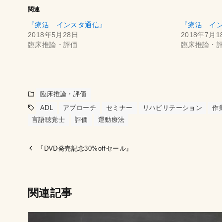
関連
『療活 インスタ通信』
『療活 イ
2018年5月28日
2018年7月1
臨床推論・評価
臨床推論・
臨床推論・評価
ADL
アプローチ
セミナー
リハビリテーション
作
言語聴覚士
評価
運動療法
『DVD発売記念30%offセール』
関連記事