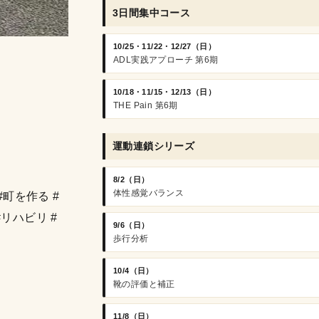
3日間集中コース
10/25・11/22・12/27（日）
ADL実践アプローチ 第6期
10/18・11/15・12/13（日）
THE Pain 第6期
運動連鎖シリーズ
8/2（日）
体性感覚バランス
#町を作る #
#リハビリ #
9/6（日）
歩行分析
10/4（日）
靴の評価と補正
11/8（日）