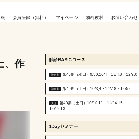
情報
会員登録（無料）
マイページ
動画教材
お問い合わせ
触診BASICコース
士、作
第40期（水日）9/30,10/4・11/4,8・12/2,6
神奈川
第40期（土日）10/3,4・11/7,8・12/5,6
神奈川
第40期（土日）10/10,11・11/14,15・
茨城
12/12,13
1Dayセミナー