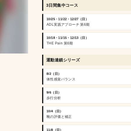
3日間集中コース
10/25・11/22・12/27（日）
ADL実践アプローチ 第6期
10/18・11/15・12/13（日）
THE Pain 第6期
運動連鎖シリーズ
8/2（日）
体性感覚バランス
9/6（日）
歩行分析
10/4（日）
靴の評価と補正
11/8（日）