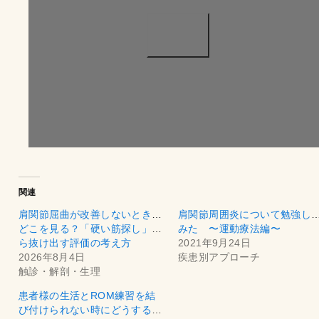
関連
肩関節屈曲が改善しないとき、
肩関節周囲炎について勉強し
どこを見る？「硬い筋探し」か
みた 〜運動療法編〜
ら抜け出す評価の考え方
2021年9月24日
2026年8月4日
疾患別アプローチ
触診・解剖・生理
患者様の生活とROM練習を結
び付けられない時にどうする？