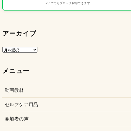
※いつでもブロック解除できます
アーカイブ
ア
ー
カ
メニュー
イ
ブ
動画教材
セルフケア用品
参加者の声